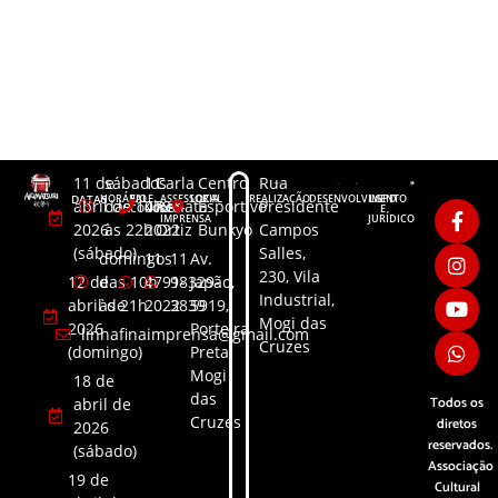
11 de
sábados
11
Carla
Centro
Rua
DATAS
HORÁRIO
FALE
ASSESSORIA
LOCAL
REALIZAÇÃO
DESENVOLVIMENTO
LGPD
abril de
das 10h
4791-
Renata
Esportivo
Presidente
CONOSCO
DE
E
IMPRENSA
JURÍDICO
2026
às 22h
2022
Ortiz
Bunkyo
Campos
(sábado)
Salles,
domingos
11
11
Av.
230, Vila
12 de
das 10h
4791-
98329-
Japão,
Industrial,
abril de
às 21h
2022
3839​
5919,
Mogi das
2026
Porteira
linhafinaimprensa@gmail.com
Cruzes
(domingo)
Preta,
Mogi
18 de
das
Todos os
abril de
Cruzes
diretos
2026
reservados.
(sábado)
Associação
19 de
Cultural