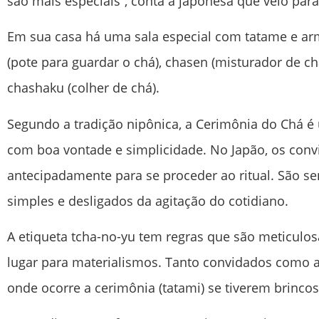
são mais especiais”, conta a japonesa que veio par
Em sua casa há uma sala especial com tatame e a
(pote para guardar o chá), chasen (misturador de ch
chashaku (colher de chá).
Segundo a tradição nipônica, a Cerimônia do Chá é
com boa vontade e simplicidade. No Japão, os con
antecipadamente para se proceder ao ritual. São 
simples e desligados da agitação do cotidiano.
A etiqueta tcha-no-yu tem regras que são meticulo
lugar para materialismos. Tanto convidados como a
onde ocorre a cerimônia (tatami) se tiverem brincos,