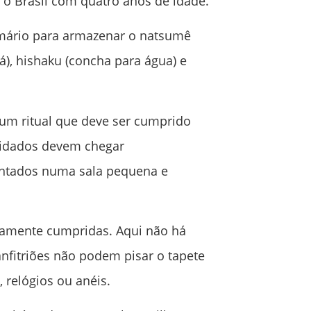
a o Brasil com quatro anos de idade.
rmário para armazenar o natsumê
á), hishaku (concha para água) e
 um ritual que deve ser cumprido
vidados devem chegar
sentados numa sala pequena e
samente cumpridas. Aqui não há
nfitriões não podem pisar o tapete
 relógios ou anéis.