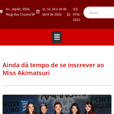
Av. Japão, 5919,
11, 12, 18 e 19 de
(11)
Mogi das Cruzes/SP
abril de 2026
4791-
2022
Ainda dá tempo de se inscrever ao
Miss Akimatsuri