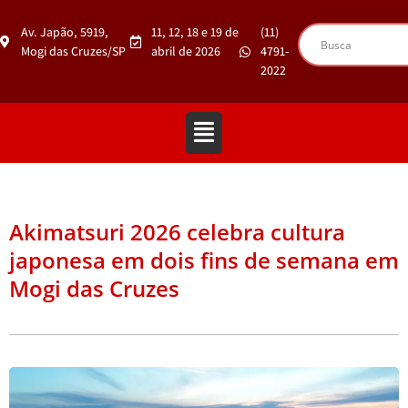
Av. Japão, 5919,
11, 12, 18 e 19 de
(11)
Mogi das Cruzes/SP
abril de 2026
4791-
2022
Akimatsuri 2026 celebra cultura
japonesa em dois fins de semana em
Mogi das Cruzes