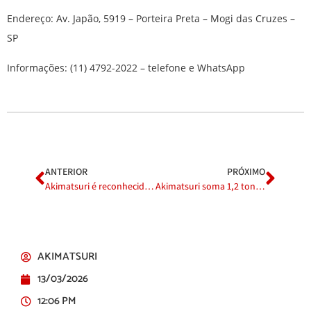
Endereço: Av. Japão, 5919 – Porteira Preta – Mogi das Cruzes –
SP
Informações: (11) 4792-2022 – telefone e WhatsApp
ANTERIOR
PRÓXIMO
Akimatsuri é reconhecido como Patrimônio Cultural Imaterial em Mogi das Cruzes
Akimatsuri soma 1,2 tonelada de alimentos arrecadados no primeiro fim de semana
AKIMATSURI
13/03/2026
12:06 PM