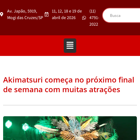
Av. Japão, 5919,
11, 12, 18 e 19 de
(11)
Mogi das Cruzes/SP
abril de 2026
4791-
2022
Akimatsuri começa no próximo final
de semana com muitas atrações