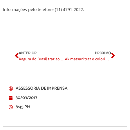
Informações pelo telefone (11) 4791-2022.
ANTERIOR
PRÓXIMO
Kagura do Brasil traz ao Akimatsuri espetáculo com lenda milenar
Akimatsuri traz o colorido da Província de Okinawa
ASSESSORIA DE IMPRENSA
30/03/2017
8:45 PM