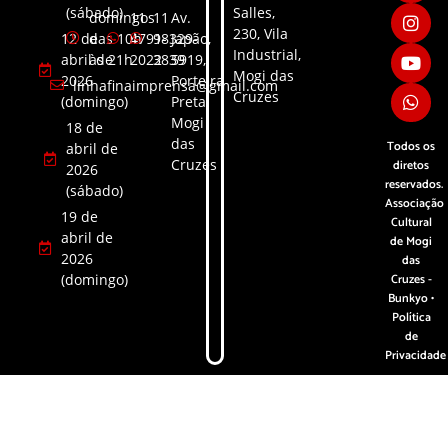
(sábado)
Salles,
domingos
11
11
Av.
230, Vila
12 de
das 10h
4791-
98329-
Japão,
Industrial,
abril de
às 21h
2022
3839​
5919,
Mogi das
2026
Porteira
linhafinaimprensa@gmail.com
Cruzes
(domingo)
Preta,
Mogi
18 de
das
Todos os
abril de
Cruzes
diretos
2026
reservados.
(sábado)
Associação
19 de
Cultural
abril de
de Mogi
2026
das
(domingo)
Cruzes -
Bunkyo •
Política
de
Privacidade