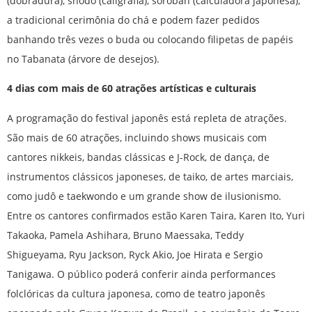
(dobradura), shodo (caligrafia), soroban (calculadora japonesa),
a tradicional cerimônia do chá e podem fazer pedidos
banhando três vezes o buda ou colocando filipetas de papéis
no Tabanata (árvore de desejos).
4 dias com mais de 60 atrações artísticas e culturais
A programação do festival japonês está repleta de atrações.
São mais de 60 atrações, incluindo shows musicais com
cantores nikkeis, bandas clássicas e J-Rock, de dança, de
instrumentos clássicos japoneses, de taiko, de artes marciais,
como judô e taekwondo e um grande show de ilusionismo.
Entre os cantores confirmados estão Karen Taira, Karen Ito, Yuri
Takaoka, Pamela Ashihara, Bruno Maessaka, Teddy
Shigueyama, Ryu Jackson, Ryck Akio, Joe Hirata e Sergio
Tanigawa. O público poderá conferir ainda performances
folclóricas da cultura japonesa, como de teatro japonês