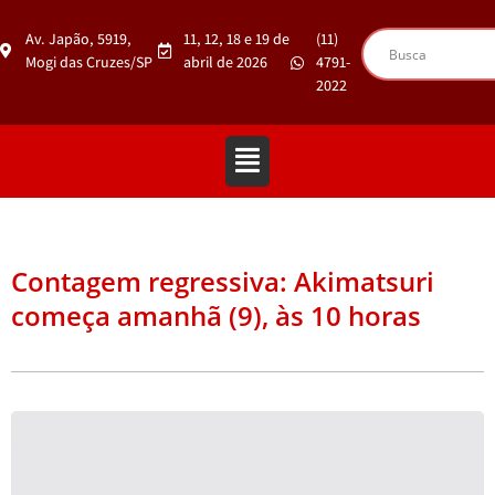
Av. Japão, 5919,
11, 12, 18 e 19 de
(11)
Mogi das Cruzes/SP
abril de 2026
4791-
2022
Contagem regressiva: Akimatsuri
começa amanhã (9), às 10 horas