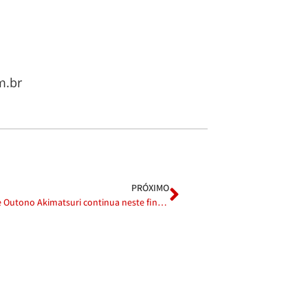
m.br
PRÓXIMO
31ª Festa de Outono Akimatsuri continua neste final de semana com muitas atrações