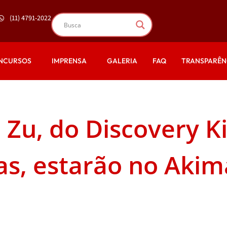
(11) 4791-2022
NCURSOS
IMPRENSA
GALERIA
FAQ
TRANSPARÊN
 Zu, do Discovery Ki
as, estarão no Akim