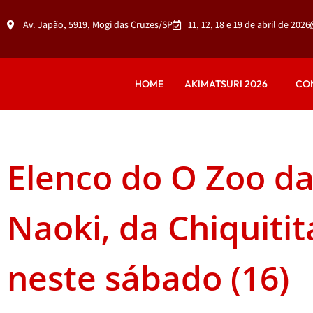
Av. Japão, 5919, Mogi das Cruzes/SP
11, 12, 18 e 19 de abril de 2026
HOME
AKIMATSURI 2026
CO
Elenco do O Zoo da
Naoki, da Chiquitit
neste sábado (16)