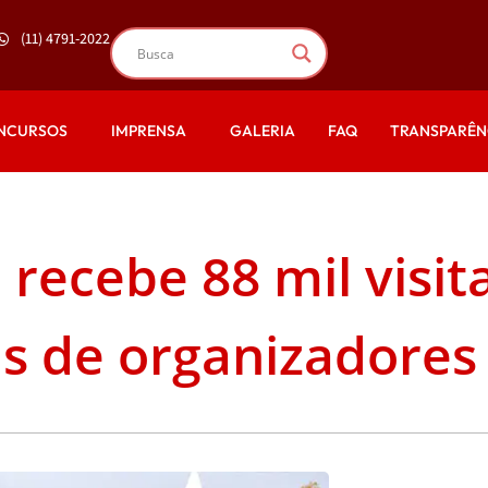
(11) 4791-2022
NCURSOS
IMPRENSA
GALERIA
FAQ
TRANSPARÊN
 recebe 88 mil visit
s de organizadores