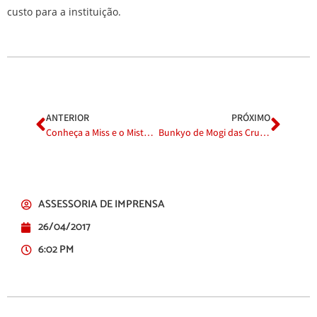
custo para a instituição.
ANTERIOR
PRÓXIMO
Conheça a Miss e o Mister Akimatsuri Júnior de 2017
Bunkyo de Mogi das Cruzes faz lançamento da 33ª edição do Akimatsuri
ASSESSORIA DE IMPRENSA
26/04/2017
6:02 PM