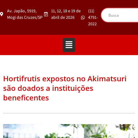
Av. Japão, 5919,
11, 12, 18 e 19 de
(11)
Mogi das Cruzes/SP
abril de 2026
4791-
2022
Hortifrutis expostos no Akimatsuri
são doados a instituições
beneficentes