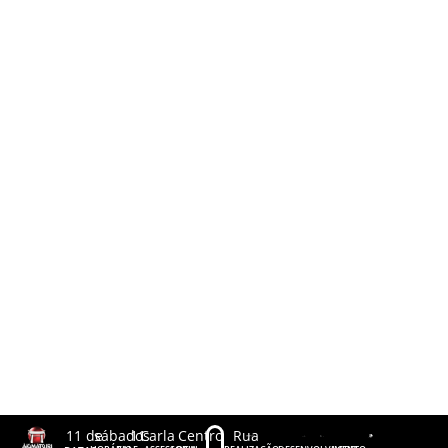
11 de
sábados
11
Carla
Centro
Rua