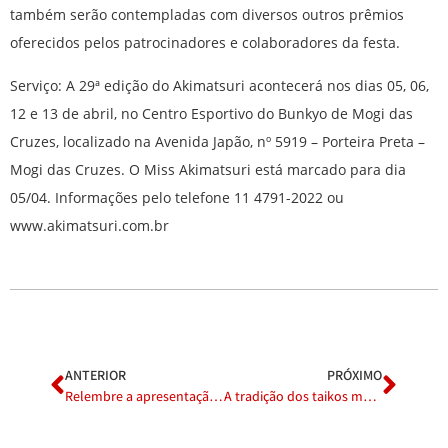
também serão contempladas com diversos outros prêmios
oferecidos pelos patrocinadores e colaboradores da festa.
Serviço: A 29ª edição do Akimatsuri acontecerá nos dias 05, 06,
12 e 13 de abril, no Centro Esportivo do Bunkyo de Mogi das
Cruzes, localizado na Avenida Japão, nº 5919 – Porteira Preta –
Mogi das Cruzes. O Miss Akimatsuri está marcado para dia
05/04. Informações pelo telefone 11 4791-2022 ou
www.akimatsuri.com.br
ANTERIOR
PRÓXIMO
Relembre a apresentação de Akemi Matsuda na 28ª edição do Akimatsuri
A tradição dos taikos marca o Akimatsuri