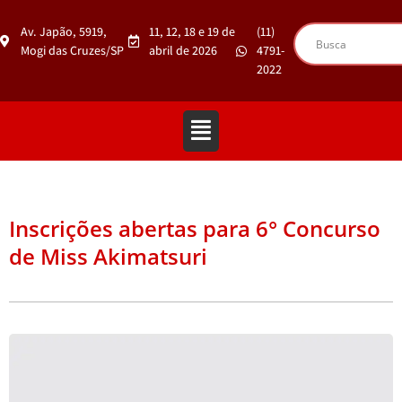
Av. Japão, 5919,
11, 12, 18 e 19 de
(11)
Mogi das Cruzes/SP
abril de 2026
4791-
2022
Inscrições abertas para 6° Concurso
de Miss Akimatsuri