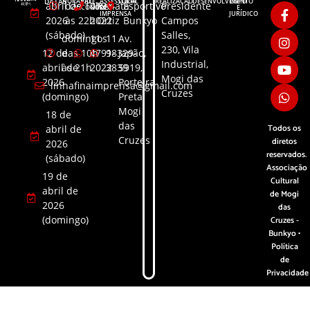
DATAS
HORÁRIO
FALE
ASSESSORIA
LOCAL
REALIZAÇÃO
DESENVOLVIMENTO
LGPD
abril de
das 10h
4791-
Renata
Esportivo
Presidente
CONOSCO
DE
E
IMPRENSA
JURÍDICO
2026
às 22h
2022
Ortiz
Bunkyo
Campos
(sábado)
Salles,
domingos
11
11
Av.
230, Vila
12 de
das 10h
4791-
98329-
Japão,
Industrial,
abril de
às 21h
2022
3839​
5919,
Mogi das
2026
Porteira
linhafinaimprensa@gmail.com
Cruzes
(domingo)
Preta,
Mogi
18 de
das
Todos os
abril de
Cruzes
diretos
2026
reservados.
(sábado)
Associação
19 de
Cultural
abril de
de Mogi
2026
das
(domingo)
Cruzes -
Bunkyo •
Política
de
Privacidade