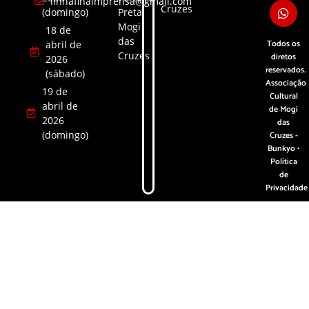
linhafinaimprensa@gmail.com
Cruzes
(domingo)
Preta,
Mogi
18 de
das
Todos os
abril de
Cruzes
diretos
2026
reservados.
(sábado)
Associação
19 de
Cultural
abril de
de Mogi
2026
das
(domingo)
Cruzes -
Bunkyo •
Política
de
Privacidade