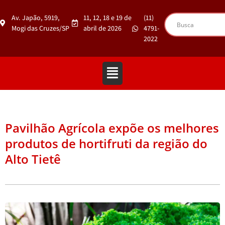
Av. Japão, 5919,
11, 12, 18 e 19 de
(11)
Mogi das Cruzes/SP
abril de 2026
4791-
2022
Pavilhão Agrícola expõe os melhores
produtos de hortifruti da região do
Alto Tietê