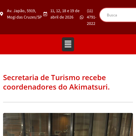
Av. Japão, 5919,
11, 12, 18 e 19 de
(11)
Mogi das Cruzes/SP
abril de 2026
4791-
2022
Secretaria de Turismo recebe
coordenadores do Akimatsuri.