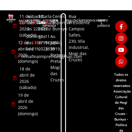
11 de
sábados
11
Carla
Centro
Rua
DATAS
HORÁRIO
FALE
ASSESSORIA
LOCAL
REALIZAÇÃO
DESENVOLVIMENTO
LGPD
abril de
das 10h
4791-
Renata
Esportivo
Presidente
CONOSCO
DE
E
IMPRENSA
JURÍDICO
2026
às 22h
2022
Ortiz
Bunkyo
Campos
(sábado)
Salles,
domingos
11
11
Av.
230, Vila
12 de
das 10h
4791-
98329-
Japão,
Industrial,
abril de
às 21h
2022
3839​
5919,
Mogi das
2026
Porteira
linhafinaimprensa@gmail.com
Cruzes
(domingo)
Preta,
Mogi
18 de
das
Todos os
abril de
Cruzes
diretos
2026
reservados.
(sábado)
Associação
19 de
Cultural
abril de
de Mogi
2026
das
(domingo)
Cruzes -
Bunkyo •
Política
de