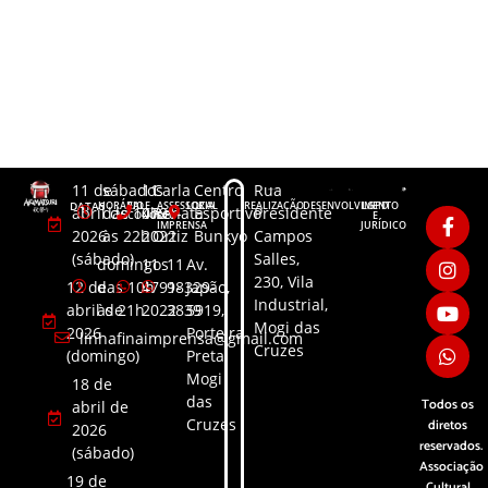
11 de
sábados
11
Carla
Centro
Rua
DATAS
HORÁRIO
FALE
ASSESSORIA
LOCAL
REALIZAÇÃO
DESENVOLVIMENTO
LGPD
abril de
das 10h
4791-
Renata
Esportivo
Presidente
CONOSCO
DE
E
IMPRENSA
JURÍDICO
2026
às 22h
2022
Ortiz
Bunkyo
Campos
(sábado)
Salles,
domingos
11
11
Av.
230, Vila
12 de
das 10h
4791-
98329-
Japão,
Industrial,
abril de
às 21h
2022
3839​
5919,
Mogi das
2026
Porteira
linhafinaimprensa@gmail.com
Cruzes
(domingo)
Preta,
Mogi
18 de
das
Todos os
abril de
Cruzes
diretos
2026
reservados.
(sábado)
Associação
19 de
Cultural