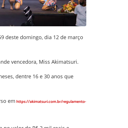
h59 deste domingo, dia 12 de março
rande vencedora, Miss Akimatsuri.
eses, dentre 16 e 30 anos que
rso em
https://akimatsuri.com.br/regulamento-
no valor de R$ 3 mil reais e