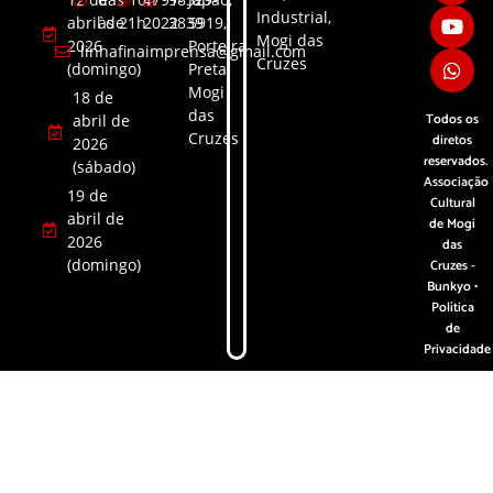
Industrial,
abril de
às 21h
2022
3839​
5919,
Mogi das
2026
Porteira
linhafinaimprensa@gmail.com
Cruzes
(domingo)
Preta,
Mogi
18 de
das
Todos os
abril de
Cruzes
diretos
2026
reservados.
(sábado)
Associação
19 de
Cultural
abril de
de Mogi
2026
das
(domingo)
Cruzes -
Bunkyo •
Política
de
Privacidade