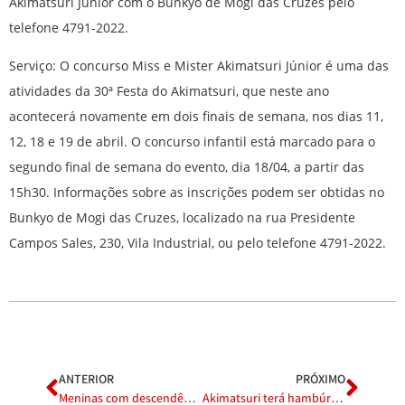
Akimatsuri Júnior com o Bunkyo de Mogi das Cruzes pelo
telefone 4791-2022.
Serviço: O concurso Miss e Mister Akimatsuri Júnior é uma das
atividades da 30ª Festa do Akimatsuri, que neste ano
acontecerá novamente em dois finais de semana, nos dias 11,
12, 18 e 19 de abril. O concurso infantil está marcado para o
segundo final de semana do evento, dia 18/04, a partir das
15h30. Informações sobre as inscrições podem ser obtidas no
Bunkyo de Mogi das Cruzes, localizado na rua Presidente
Campos Sales, 230, Vila Industrial, ou pelo telefone 4791-2022.
ANTERIOR
PRÓXIMO
Meninas com descendência japonesa do Alto Tietê: Inscrevam-se para o Miss Akimatsuri
Akimatsuri terá hambúrguer feito boi japonês Wagyu Kobe