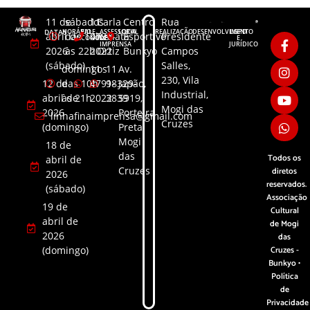
11 de
sábados
11
Carla
Centro
Rua
DATAS
HORÁRIO
FALE
ASSESSORIA
LOCAL
REALIZAÇÃO
DESENVOLVIMENTO
LGPD
abril de
das 10h
4791-
Renata
Esportivo
Presidente
CONOSCO
DE
E
IMPRENSA
JURÍDICO
2026
às 22h
2022
Ortiz
Bunkyo
Campos
(sábado)
Salles,
domingos
11
11
Av.
230, Vila
12 de
das 10h
4791-
98329-
Japão,
Industrial,
abril de
às 21h
2022
3839​
5919,
Mogi das
2026
Porteira
linhafinaimprensa@gmail.com
Cruzes
(domingo)
Preta,
Mogi
18 de
das
Todos os
abril de
Cruzes
diretos
2026
reservados.
(sábado)
Associação
19 de
Cultural
abril de
de Mogi
2026
das
(domingo)
Cruzes -
Bunkyo •
Política
de
Privacidade