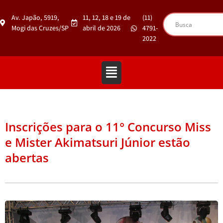
Av. Japão, 5919,
11, 12, 18 e 19 de
(11)
Mogi das Cruzes/SP
abril de 2026
4791-
2022
Inscrições para o 11° Concurso Miss
e Mister Akimatsuri Júnior estão
abertas