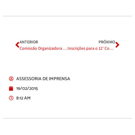
ANTERIOR
PRÓXIMO
Comissão Organizadora comemora o sucesso do primeiro final de semana do Akimatsuri
Inscrições para o 11° Concurso Miss e Mister Akimatsuri Júnior estão abertas
ASSESSORIA DE IMPRENSA
19/02/2015
8:12 AM