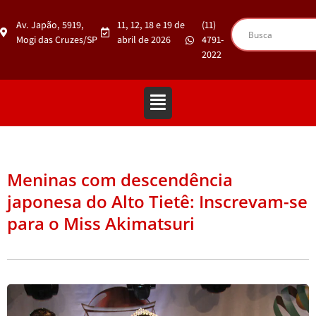
Av. Japão, 5919,
11, 12, 18 e 19 de
(11)
Mogi das Cruzes/SP
abril de 2026
4791-
2022
Meninas com descendência
japonesa do Alto Tietê: Inscrevam-se
para o Miss Akimatsuri